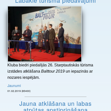
Labākie tūrisma piedāvājumi
Kluba biedri piedalījās 26. Starptautiskās tūrisma
izstādes atklāšana
Balttour 2019
un iepazinās ar
nozares iespējām.
Jaunumi
01.02.2019 (85400)
Jauna atklāšana un labas
atpūtas apstiprināšana