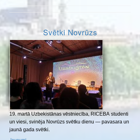
Svētki Novrūzs
19. martā Uzbekistānas vēstniecība, RICEBA studenti
un viesi, svinēja Novrūzs svētku dienu — pavasara un
jaunā gada svētki.
Jaunumi