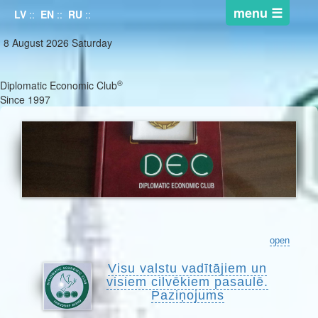
LV
::
EN
::
RU
::
8 August 2026 Saturday
®
Diplomatic Economic Club
Since 1997
open
Visu valstu vadītājiem un
visiem cilvēkiem pasaulē.
Paziņojums