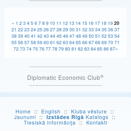
«
1
2
3
4
5
6
7
8
9
10
11
12
13
14
15
16
17
18
19
20
21
22
23
24
25
26
27
28
29
30
31
32
33
34
35
36
37
38
39
40
41
42
43
44
45
46
47
48
49
50
51
52
53
54
55
56
57
58
59
60
61
62
63
64
65
66
67
68
69
70
71
72
73
74
75
76
77
78
79
80
81
82
83
84
85
86
87
»
®
Diplomatic Economic Club
Home
::
English
::
Kluba vēsture
::
Jaunumi
::
Izstādes Rīgā
Katalogs
::
Tiesiskā informācija
::
Kontakti