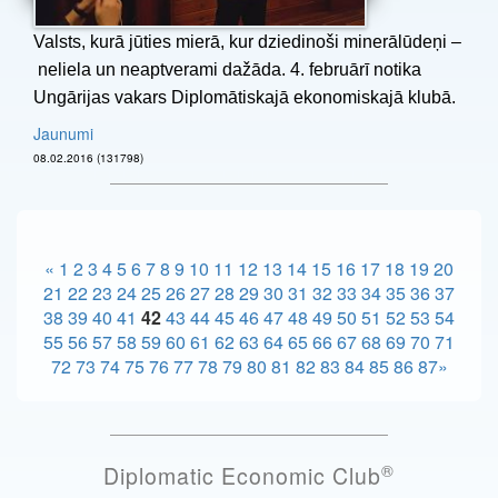
Valsts, kurā jūties mierā, kur dziedinoši minerālūdeņi –
neliela un neaptverami dažāda. 4. februārī notika
Ungārijas vakars Diplomātiskajā ekonomiskajā klubā.
Jaunumi
08.02.2016 (131798)
«
1
2
3
4
5
6
7
8
9
10
11
12
13
14
15
16
17
18
19
20
21
22
23
24
25
26
27
28
29
30
31
32
33
34
35
36
37
38
39
40
41
42
43
44
45
46
47
48
49
50
51
52
53
54
55
56
57
58
59
60
61
62
63
64
65
66
67
68
69
70
71
72
73
74
75
76
77
78
79
80
81
82
83
84
85
86
87
»
®
Diplomatic Economic Club