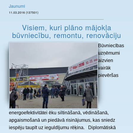
Jaunumi
11.03.2016 (137501)
Visiem, kuri plāno mājokļa
būvniecību, remontu, renovāciju
Būvniecības
uzņēmumi
aizvien
vairāk
pievēršas
energoefektivitātei ēku siltināšanā, vēdināšanā,
apgaismošanā un piedāvā risinājumus, kas sniedz
iespēju taupīt uz ieguldījumu rēķina. Diplomātiskā