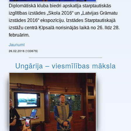
Diplomātiskā kluba biedri apskatīja starptautiskās
izglītības izstādes „Skola 2016“ un „Latvijas Grāmatu
izstādes 2016“ ekspozīciju. Izstādes Starptautiskajā
izstāžu centrā Ķīpsalā norisinājās laikā no 26. līdz 28.
februārim.
Jaunumi
26.02.2016 (133679)
Ungārija – viesmīlības māksla