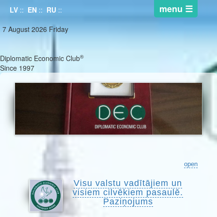
LV
::
EN
::
RU
::
7 August 2026 Friday
®
Diplomatic Economic Club
Since 1997
open
Visu valstu vadītājiem un
visiem cilvēkiem pasaulē.
Paziņojums