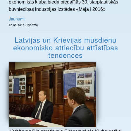
ekonomikas kluba biedri piedalījās 30. starptautiskās
būvniecības industrijas izstādes «Māja I 2016»
Jaunumi
10.03.2016 (133675)
Latvijas un Krievijas mūsdienu
ekonomisko attiecību attīstības
tendences