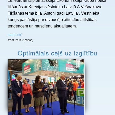
18.februārī Diplomātiskajā Ekonomiskajā Klubā notika
tikšanās ar Krievijas vēstnieku Latvijā A.Vešņakovu.
Tikšanās tēma bija „Astoņi gadi Latvijā“. Vēstnieka
kungs pastāstīja par divpusējo attiecību attīstības
tendencēm un mūsdienu aktualitātēm.
Jaunumi
27.02.2016 (133565)
Optimālais ceļš uz izglītību