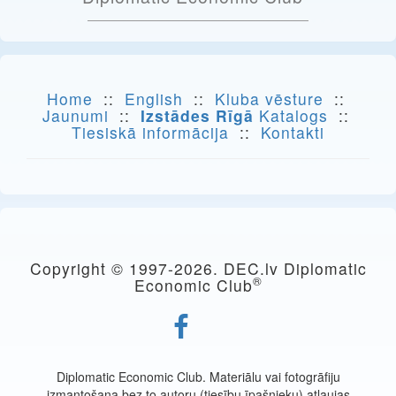
Home
::
English
::
Kluba vēsture
::
Jaunumi
::
Izstādes Rīgā
Katalogs
::
Tiesiskā informācija
::
Kontakti
Copyright © 1997-
2026. DEC.lv Diplomatic
®
Economic Club
Diplomatic Economic Club. Materiālu vai fotogrāfiju
izmantošana bez to autoru (tiesību īpašnieku) atļaujas