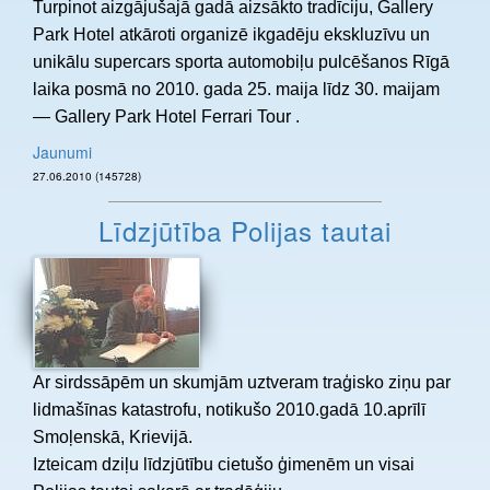
Turpinot aizgājušajā gadā aizsākto tradīciju, Gallery
Park Hotel atkāroti organizē ikgadēju ekskluzīvu un
unikālu supercars sporta automobiļu pulcēšanos Rīgā
laika posmā no 2010. gada 25. maija līdz 30. maijam
— Gallery Park Hotel Ferrari Tour .
Jaunumi
27.06.2010 (145728)
Līdzjūtība Polijas tautai
Ar sirdssāpēm un skumjām uztveram traģisko ziņu par
lidmašīnas katastrofu, notikušo 2010.gadā 10.aprīlī
Smoļenskā, Krievijā.
Izteicam dziļu līdzjūtību cietušo ģimenēm un visai