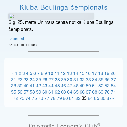
Kluba Boulinga čempionāts
Š.g. 25. martā Unimars centrā notika Kluba Boulinga
čempionāts.
Jaunumi
27.06.2010 (142039)
«
1
2
3
4
5
6
7
8
9
10
11
12
13
14
15
16
17
18
19
20
21
22
23
24
25
26
27
28
29
30
31
32
33
34
35
36
37
38
39
40
41
42
43
44
45
46
47
48
49
50
51
52
53
54
55
56
57
58
59
60
61
62
63
64
65
66
67
68
69
70
71
72
73
74
75
76
77
78
79
80
81
82
83
84
85
86
87
»
®
Diplomatic Economic Club