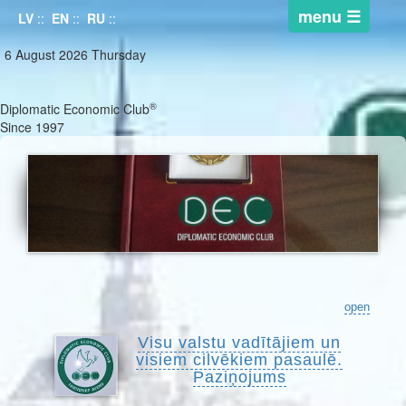
LV
::
EN
::
RU
::
6 August 2026 Thursday
®
Diplomatic Economic Club
Since 1997
open
Visu valstu vadītājiem un
visiem cilvēkiem pasaulē.
Paziņojums