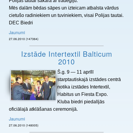
Polijas tautai sakarā ar tradēģiju.
Mēs dalām bēdas sāpes un izteicam atbalsta vārdus
cietušo radiniekiem un tuviniekiem, visai Polijas tautai.
DEC Biedri
Jaunumi
27.06.2010 (147364)
Izstāde Intertextil Balticum
2010
Š.g. 9 — 11 aprīlī
starptautiskajā izstādes centrā
notika izstādes Intertextil,
Habitus un Fiesta Expo.
Kluba biedri piedalījās
oficiālajā atklāšanas ceremonijā.
Jaunumi
27.06.2010 (148005)