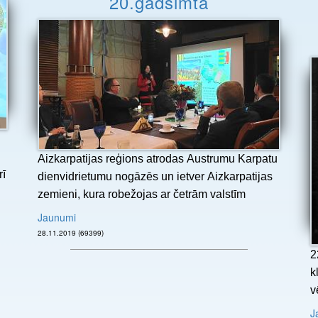
20.gadsimtā
Aizkarpatijas reģions atrodas Austrumu Karpatu
rī
dienvidrietumu nogāzēs un ietver Aizkarpatijas
zemieni, kura robežojas ar četrām valstīm
Jaunumi
28.11.2019 (69399)
2
k
v
J