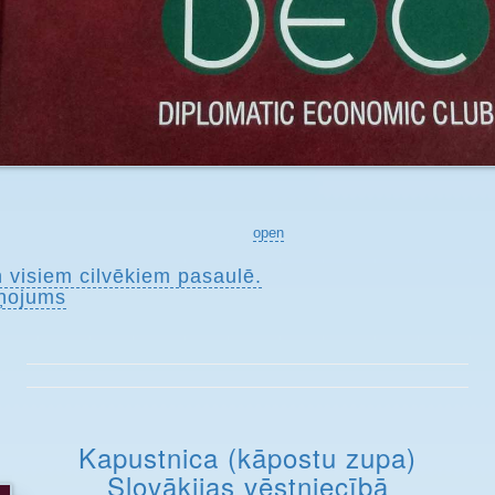
open
n visiem cilvēkiem pasaulē.
ņojums
Kapustnica (kāpostu zupa)
Slovākijas vēstniecībā