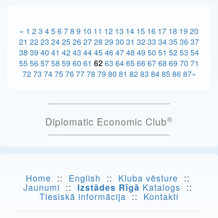
«
1
2
3
4
5
6
7
8
9
10
11
12
13
14
15
16
17
18
19
20
21
22
23
24
25
26
27
28
29
30
31
32
33
34
35
36
37
38
39
40
41
42
43
44
45
46
47
48
49
50
51
52
53
54
55
56
57
58
59
60
61
62
63
64
65
66
67
68
69
70
71
72
73
74
75
76
77
78
79
80
81
82
83
84
85
86
87
»
®
Diplomatic Economic Club
Home
::
English
::
Kluba vēsture
::
Jaunumi
::
Izstādes Rīgā
Katalogs
::
Tiesiskā informācija
::
Kontakti