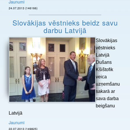
Jaunumi
24.07.2013 (146166)
Slovākijas vēstnieks beidz savu
darbu Latvijā
Slovākijas
vēstnieks
Latvijā
Dušans
Kšištofik
veica
uzņemšanu
sakarā ar
sava darba
beigšanu
Latvijā
Jaunumi
22.07.2013 (149825)