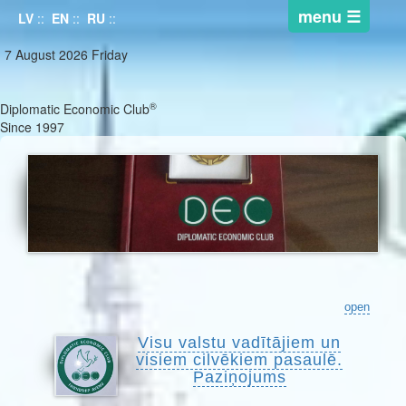
LV
::
EN
::
RU
::
7 August 2026 Friday
®
Diplomatic Economic Club
Since 1997
open
Visu valstu vadītājiem un
visiem cilvēkiem pasaulē.
Paziņojums