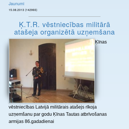
Jaunumi
15.08.2013 (142993)
Ķ.T.R. vēstniecības militārā
atašeja organizētā uzņemšana
Ķīnas
vēstniecības Latvijā militārais atašejs rīkoja
uzņemšanu par godu Ķīnas Tautas atbrīvošanas
armijas 86.gadadienai