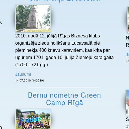
s
2010. gadā 12. jūlijā Rīgas Biznesa klubs
.
N
organizēja ziedu nolikšanu Lucavsalā pie
R
pieminekļa 400 krievu karavīriem, kas krita par
J
upuriem 1701. gadā 10. jūlijā Ziemeļu kara gaitā
(1700-1721 gg.)
Jaunumi
14.07.2010 (142580)
Bērnu nometne Green
Camp Rīgā
Š
a
8.