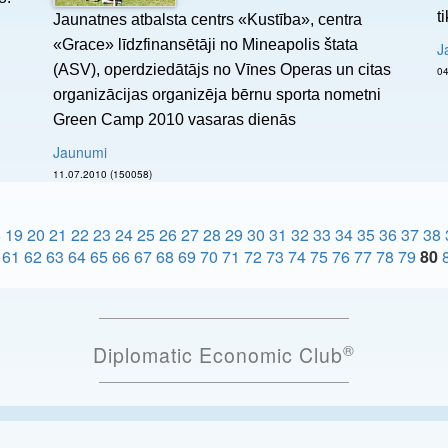
t
Jaunatnes atbalsta centrs «Kustība», centra
«Grace» līdzfinansētāji no Mineapolis štata
J
(ASV), operdziedātājs no Vīnes Operas un citas
organizācijas organizēja bērnu sporta nometni
Green Camp 2010 vasaras dienās
Jaunumi
11.07.2010 (150058)
8
19
20
21
22
23
24
25
26
27
28
29
30
31
32
33
34
35
36
37
38
61
62
63
64
65
66
67
68
69
70
71
72
73
74
75
76
77
78
79
80
®
Diplomatic Economic Club