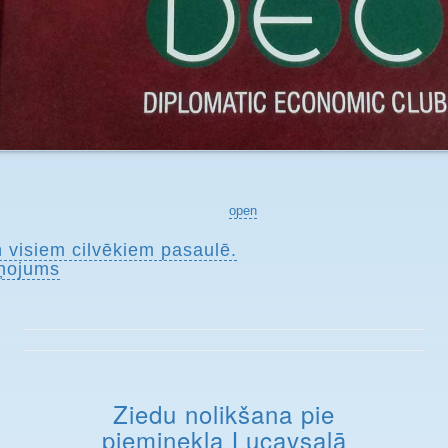
open
n visiem cilvēkiem pasaulē.
ņojums
Ziedu nolikšana pie
pieminekļa Lucavsalā