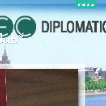
®
lub