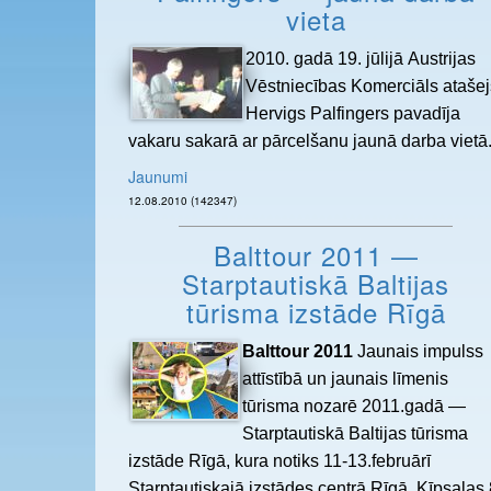
vieta
2010. gadā 19. jūlijā Austrijas
Vēstniecības Komerciāls atašej
Hervigs Palfingers pavadīja
vakaru sakarā ar pārcelšanu jaunā darba vietā
Jaunumi
12.08.2010 (142347)
Balttour 2011 —
Starptautiskā Baltijas
tūrisma izstāde Rīgā
Balttour 2011
Jaunais impulss
attīstībā un jaunais līmenis
tūrisma nozarē 2011.gadā —
Starptautiskā Baltijas tūrisma
izstāde Rīgā, kura notiks 11-13.februārī
Starptautiskajā izstādes centrā Rīgā, Ķīpsalas 