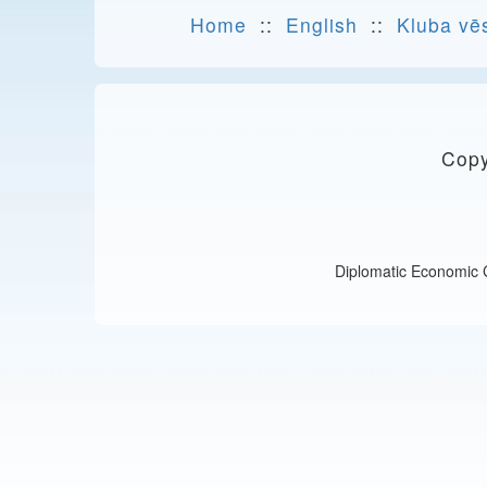
Home
::
English
::
Kluba vē
Copy
Diplomatic Economic Cl