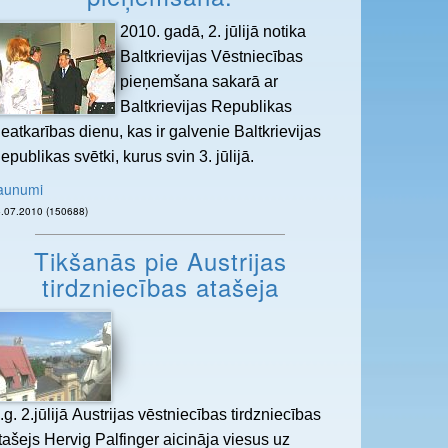
2010. gadā, 2. jūlijā notika
Baltkrievijas Vēstniecības
pieņemšana sakarā ar
Baltkrievijas Republikas
eatkarības dienu, kas ir galvenie Baltkrievijas
epublikas svētki, kurus svin 3. jūlijā.
aunumi
05.07.2010 (150688)
Tikšanās pie Austrijas
tirdzniecības atašeja
.g. 2.jūlijā Austrijas vēstniecības tirdzniecības
tašejs Hervig Palfinger aicināja viesus uz