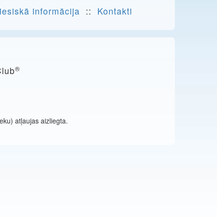
iesiskā informācija
::
Kontakti
®
Club
ku) atļaujas aizliegta.