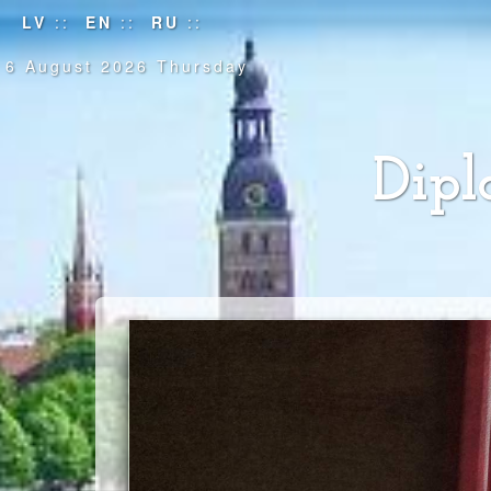
LV
::
EN
::
RU
::
6 August 2026 Thursday
Dipl