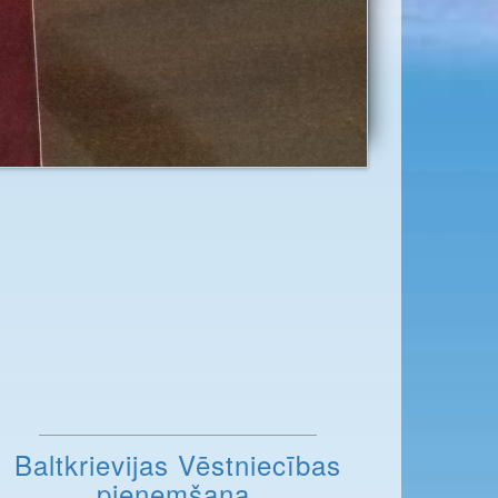
Baltkrievijas Vēstniecības
pieņemšana.