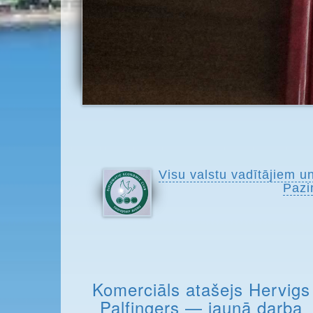
Visu valstu vadītājiem u
Pazi
Komerciāls atašejs Hervigs
Palfingers — jaunā darba