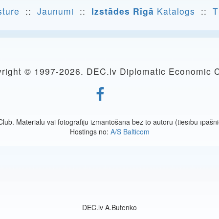
sture
::
Jaunumi
::
Izstādes Rīgā
Katalogs
::
T
right © 1997-
2026. DEC.lv Diplomatic Economic 
ub. Materiālu vai fotogrāfiju izmantošana bez to autoru (tiesību īpašnie
Hostings no:
A/S Balticom
DEC.lv A.Butenko