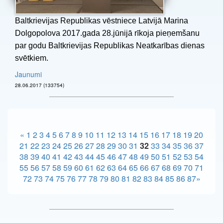
Baltkrievijas Republikas vēstniece Latvijā Marina
Dolgopolova 2017.gada 28.jūnijā rīkoja pieņemšanu
par godu Baltkrievijas Republikas Neatkarības dienas
svētkiem.
Jaunumi
28.06.2017 (133754)
«
1
2
3
4
5
6
7
8
9
10
11
12
13
14
15
16
17
18
19
20
21
22
23
24
25
26
27
28
29
30
31
32
33
34
35
36
37
38
39
40
41
42
43
44
45
46
47
48
49
50
51
52
53
54
55
56
57
58
59
60
61
62
63
64
65
66
67
68
69
70
71
72
73
74
75
76
77
78
79
80
81
82
83
84
85
86
87
»