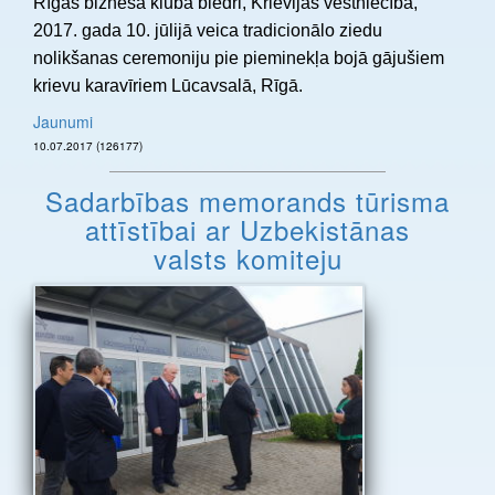
Rīgas biznesa kluba biedri, Krievijas vēstniecība,
2017. gada 10. jūlijā veica tradicionālo ziedu
nolikšanas ceremoniju pie pieminekļa bojā gājušiem
krievu karavīriem Lūcavsalā, Rīgā.
Jaunumi
10.07.2017 (126177)
Sadarbības memorands tūrisma
attīstībai ar Uzbekistānas
valsts komiteju