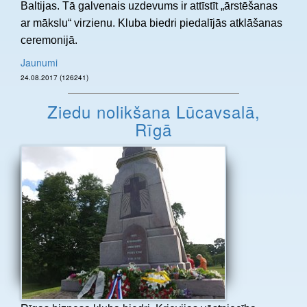
Baltijas. Tā galvenais uzdevums ir attīstīt „ārstēšanas
ar mākslu“ virzienu. Kluba biedri piedalījās atklāšanas
ceremonijā.
Jaunumi
24.08.2017 (126241)
Ziedu nolikšana Lūcavsalā,
Rīgā