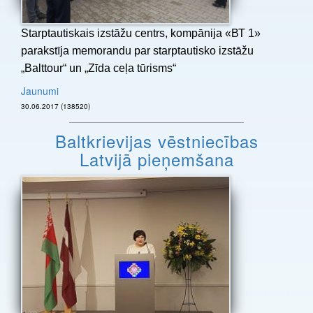
Starptautiskais izstāžu centrs, kompānija «ВТ 1»
parakstīja memorandu par starptautisko izstāžu
„Balttour“ un „Zīda ceļa tūrisms“
Jaunumi
30.06.2017 (138520)
Baltkrievijas vēstniecības
Latvijā pieņemšana