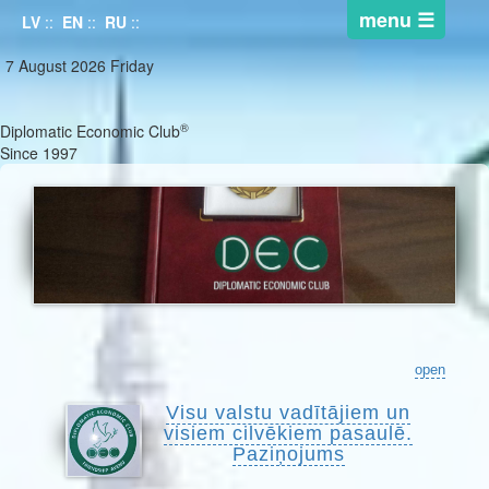
LV
::
EN
::
RU
::
7 August 2026 Friday
®
Diplomatic Economic Club
Since 1997
open
Visu valstu vadītājiem un
visiem cilvēkiem pasaulē.
Paziņojums