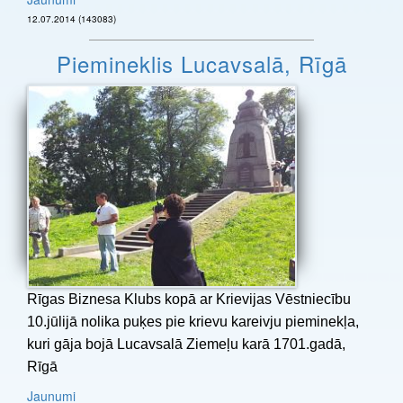
12.07.2014 (143083)
Piemineklis Lucavsalā, Rīgā
Rīgas Biznesa Klubs kopā ar Krievijas Vēstniecību
10.jūlijā nolika puķes pie krievu kareivju pieminekļa,
kuri gāja bojā Lucavsalā Ziemeļu karā 1701.gadā,
Rīgā
Jaunumi