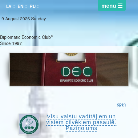
LV
::
EN
::
RU
::
9 August 2026 Sunday
®
Diplomatic Economic Club
Since 1997
open
Visu valstu vadītājiem un
visiem cilvēkiem pasaulē.
Paziņojums