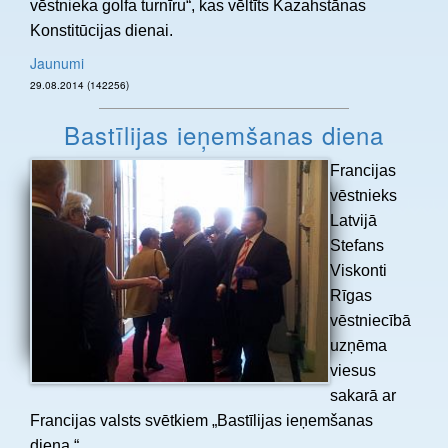
vēstnieka golfa turnīru“, kas vēltīts Kazahstānas
Konstitūcijas dienai.
Jaunumi
29.08.2014 (142256)
Bastīlijas ieņemšanas diena
Francijas
vēstnieks
Latvijā
Stefans
Viskonti
Rīgas
vēstniecībā
uzņēma
viesus
sakarā ar
Francijas valsts svētkiem „Bastīlijas ieņemšanas
diena.“