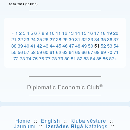
10.07.2014 (134313)
«
1
2
3
4
5
6
7
8
9
10
11
12
13
14
15
16
17
18
19
20
21
22
23
24
25
26
27
28
29
30
31
32
33
34
35
36
37
38
39
40
41
42
43
44
45
46
47
48
49
50
51
52
53
54
55
56
57
58
59
60
61
62
63
64
65
66
67
68
69
70
71
72
73
74
75
76
77
78
79
80
81
82
83
84
85
86
87
»
®
Diplomatic Economic Club
Home
::
English
::
Kluba vēsture
::
Jaunumi
::
Izstādes Rīgā
Katalogs
::