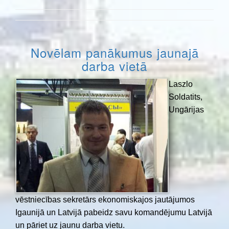
Novēlam panākumus jaunajā
darba vietā
Laszlo
Soldatits,
Ungārijas
vēstniecības sekretārs ekonomiskajos jautājumos
Igaunijā un Latvijā pabeidz savu komandējumu Latvijā
un pāriet uz jaunu darba vietu.