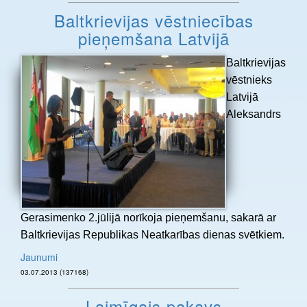
Baltkrievijas vēstniecības
pieņemšana Latvijā
Baltkrievijas
vēstnieks
Latvijā
Aleksandrs
Gerasimenko 2.jūlijā norīkoja pieņemšanu, sakarā ar
Baltkrievijas Republikas Neatkarības dienas svētkiem.
Jaunumi
03.07.2013 (137168)
Laimīgais pakavs