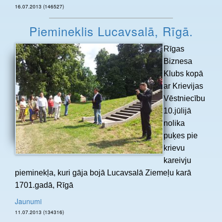
16.07.2013 (146527)
Piemineklis Lucavsalā, Rīgā.
Rīgas
Biznesa
Klubs kopā
ar Krievijas
Vēstniecību
10.jūlijā
nolika
puķes pie
krievu
kareivju
pieminekļa, kuri gāja bojā Lucavsalā Ziemeļu karā
1701.gadā, Rīgā
Jaunumi
11.07.2013 (134316)