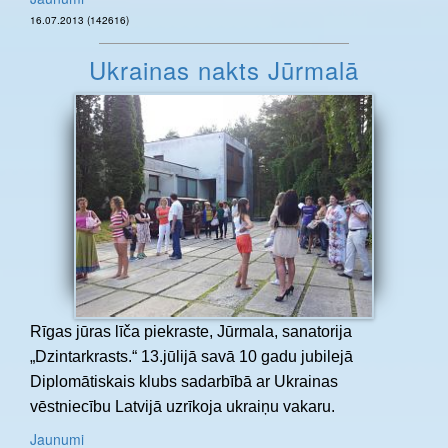
16.07.2013 (142616)
Ukrainas nakts Jūrmalā
Rīgas jūras līča piekraste, Jūrmala, sanatorija
„Dzintarkrasts.“ 13.jūlijā savā 10 gadu jubilejā
Diplomātiskais klubs sadarbībā ar Ukrainas
vēstniecību Latvijā uzrīkoja ukraiņu vakaru.
Jaunumi