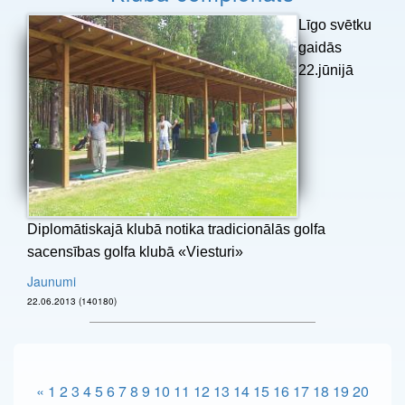
Līgo svētku
gaidās
22.jūnijā
Diplomātiskajā klubā notika tradicionālās golfa
sacensības golfa klubā «Viesturi»
Jaunumi
22.06.2013 (140180)
«
1
2
3
4
5
6
7
8
9
10
11
12
13
14
15
16
17
18
19
20