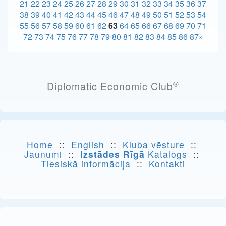
21
22
23
24
25
26
27
28
29
30
31
32
33
34
35
36
37
38
39
40
41
42
43
44
45
46
47
48
49
50
51
52
53
54
55
56
57
58
59
60
61
62
63
64
65
66
67
68
69
70
71
72
73
74
75
76
77
78
79
80
81
82
83
84
85
86
87
»
®
Diplomatic Economic Club
Home
::
English
::
Kluba vēsture
::
Jaunumi
::
Izstādes Rīgā
Katalogs
::
Tiesiskā informācija
::
Kontakti