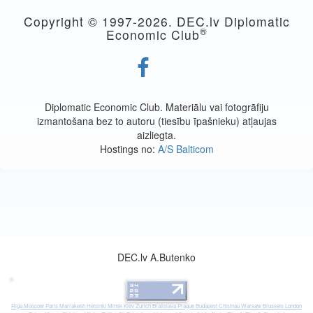
Copyright © 1997-
2026. DEC.lv Diplomatic
®
Economic Club
Diplomatic Economic Club. Materiālu vai fotogrāfiju
izmantošana bez to autoru (tiesību īpašnieku) atļaujas
aizliegta.
Hostings no:
A/S Balticom
DEC.lv A.Butenko
Riga
Moscow
Paris
Marrakesh
Helsinki
Minsk
Kiev
Zurich
Bratislava
Prague
Budapest
Chisinau
Warsaw
Brussels
London