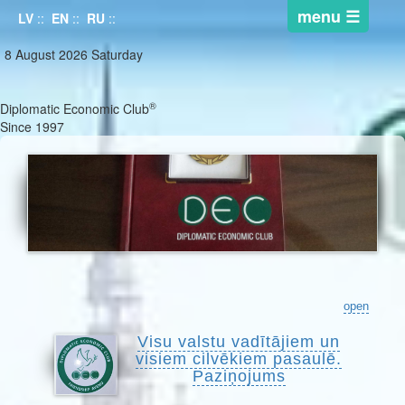
LV
::
EN
::
RU
::
8 August 2026 Saturday
®
Diplomatic Economic Club
Since 1997
open
Visu valstu vadītājiem un
visiem cilvēkiem pasaulē.
Paziņojums