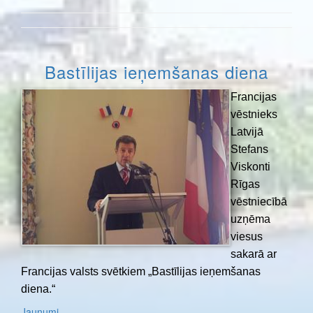
Bastīlijas ieņemšanas diena
Francijas
vēstnieks
Latvijā
Stefans
Viskonti
Rīgas
vēstniecībā
uzņēma
viesus
sakarā ar
Francijas valsts svētkiem „Bastīlijas ieņemšanas
diena.“
Jaunumi