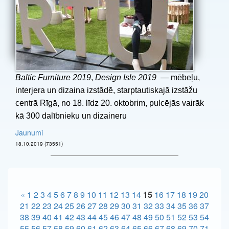
Baltic Furniture 2019
,
Design Isle 2019
— mēbeļu,
interjera un dizaina izstādē, starptautiskajā izstāžu
centrā Rīgā, no 18. līdz 20. oktobrim, pulcējās vairāk
kā 300 dalībnieku un dizaineru
Jaunumi
18.10.2019 (73551)
«
1
2
3
4
5
6
7
8
9
10
11
12
13
14
15
16
17
18
19
20
21
22
23
24
25
26
27
28
29
30
31
32
33
34
35
36
37
38
39
40
41
42
43
44
45
46
47
48
49
50
51
52
53
54
55
56
57
58
59
60
61
62
63
64
65
66
67
68
69
70
71