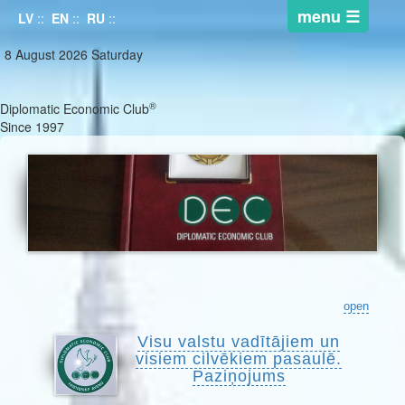
LV
::
EN
::
RU
::
8 August 2026 Saturday
®
Diplomatic Economic Club
Since 1997
open
Visu valstu vadītājiem un
visiem cilvēkiem pasaulē.
Paziņojums