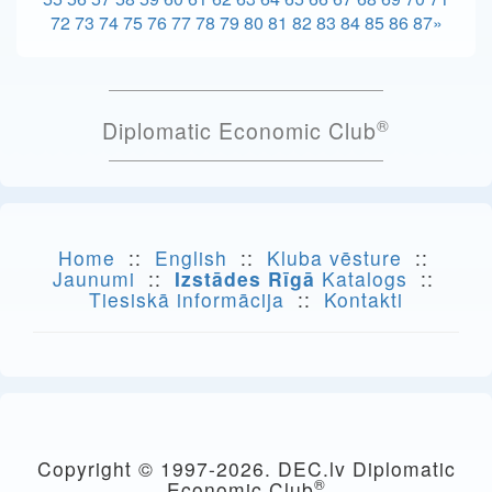
72
73
74
75
76
77
78
79
80
81
82
83
84
85
86
87
»
®
Diplomatic Economic Club
Home
::
English
::
Kluba vēsture
::
Jaunumi
::
Izstādes Rīgā
Katalogs
::
Tiesiskā informācija
::
Kontakti
Copyright © 1997-
2026. DEC.lv Diplomatic
®
Economic Club