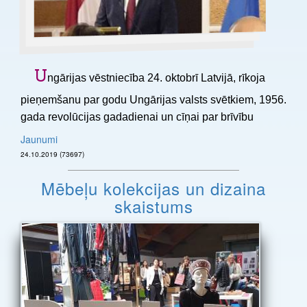
U
ngārijas vēstniecība 24. oktobrī Latvijā, rīkoja
pieņemšanu par godu Ungārijas valsts svētkiem, 1956.
gada revolūcijas gadadienai un cīņai par brīvību
Jaunumi
24.10.2019 (73697)
Mēbeļu kolekcijas un dizaina
skaistums