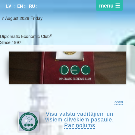
LV
::
EN
::
RU
::
7 August 2026 Friday
®
Diplomatic Economic Club
Since 1997
open
Visu valstu vadītājiem un
visiem cilvēkiem pasaulē.
Paziņojums