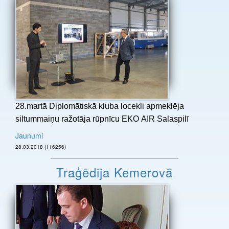
28.martā Diplomātiskā kluba locekli apmeklēja
siltummaiņu ražotāja rūpnīcu EKO AIR Salaspilī
Jaunumi
28.03.2018 (116256)
Traģēdija Kemerovā