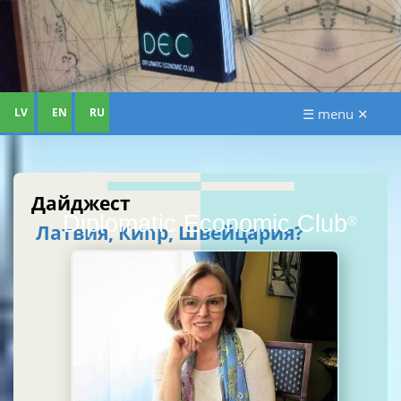
LV
EN
RU
☰ menu ✕
Дайджест
Diplomatic Economic Club
®
Латвия, Кипр, Швейцария?