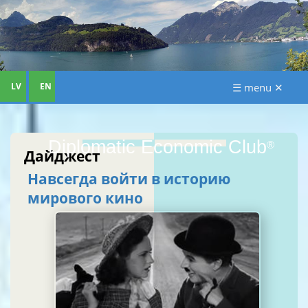
LV
EN
☰ menu ✕
Diplomatic Economic Club
®
Дайджест
Навсегда войти в историю
мирового кино