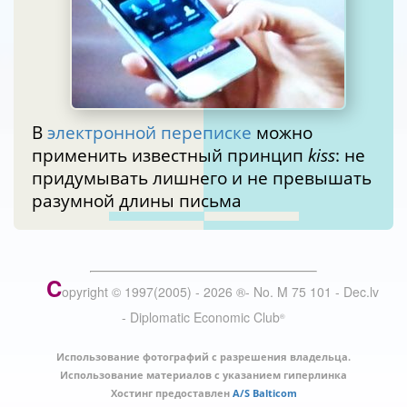
В
электронной переписке
можно
применить известный принцип
kiss
: не
придумывать лишнего и не превышать
разумной длины письма
C
opyright © 1997(2005) -
2026
®
- No. M 75 101 - Dec.lv
- Diplomatic Economic Club
®
Использование фотографий с разрешения владельца.
Использование материалов с указанием гиперлинка
Хостинг предоставлен
A/S Balticom