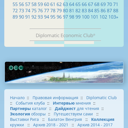
55
56
57
58
59
60
61
62
63
64
65
66
67
68
69
70
71
72
73
74
75
76
77
78
79
80
81
82
83
84
85
86
87
88
89
90
91
92
93
94
95
96
97
98
99
100
101
102
103
»
Diplomatic Economic Club
®
Начало
::
Правовая информация
::
Diplomatic Club
::
События клуба
::
Интервью
мнения
::
Партнеры
каталог
::
Дайджест
для чтения
::
Экология
обзоры
::
Путешествуем сами
::
Выставки Рига
::
Балатон Венгрия
::
Коллекция
кружки
::
Архив 2018 - 2021
::
Архив 2014 - 2017