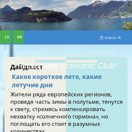
LV
EN
☰ menu ✕
Diplomatic Economic Club
®
Дайджест
Какое короткое лето, какие
летучие дни
Жители ряда европейских регионов,
проведя часть зимы в полутьме, тянутся
к свету, стремясь компенсировать
нехватку «солнечного гормона», но
поглощать его стоит в разумных
количествах