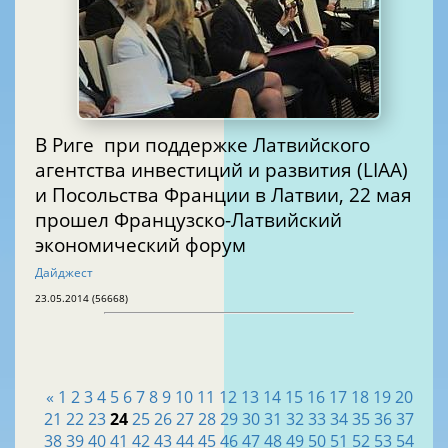
В Риге при поддержке Латвийского
агентства инвестиций и развития (LIAA)
и Посольства Франции в Латвии, 22 мая
прошел Французско-Латвийский
экономический форум
Дайджест
23.05.2014 (56668)
«
1
2
3
4
5
6
7
8
9
10
11
12
13
14
15
16
17
18
19
20
21
22
23
24
25
26
27
28
29
30
31
32
33
34
35
36
37
38
39
40
41
42
43
44
45
46
47
48
49
50
51
52
53
54