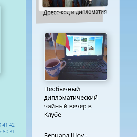
Дресс-код и дипломатия
Необычный
дипломатический
чайный вечер в
Клубе
0
41
42
9
80
81
Бернард Шоу -