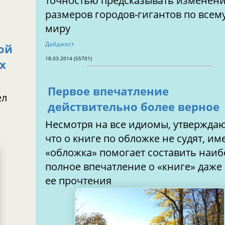
точностью предсказывать изменен
размеров городов-гигантов по всем
миру
Дайджест
ой
18.03.2014 (55701)
х
Первое впечатление
ел
действительно более верное
Несмотря на все идиомы, утвержда
что о книге по обложке не судят, и
и
«обложка» помогает составить наиб
полное впечатление о «книге» даже
ее прочтения