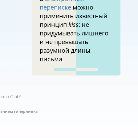
переписке
можно
применить известный
принцип
kiss
: не
придумывать лишнего
и не превышать
разумной длины
письма
nomic Club
®
занием гиперлинка