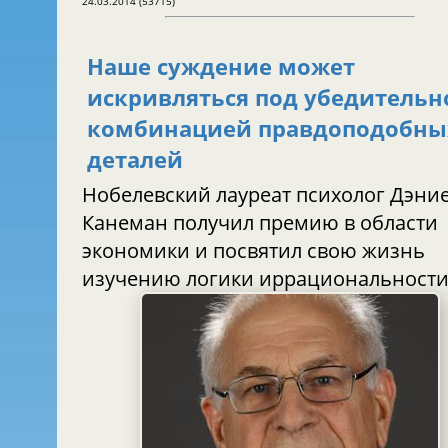
24.03.2014 (53715)
Наше суждение может
искривляться под убедительн
комбинацией правдоподобны
деталей
Нобелевский лауреат психолог Дэни
Канеман получил премию в области
экономики и посвятил свою жизнь
изучению логики иррациональност