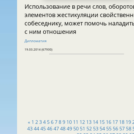
Использование в речи слов, оборото
элементов жестикуляции свойственных
собеседнику, может помочь наладит
с ним отношения
Дипломатия
19.03.2014 (67930)
«
1
2
3
4
5
6
7
8
9
10
11
12
13
14
15
16
17
18
19
43
44
45
46
47
48
49
50
51
52
53
54
55
56
57
58