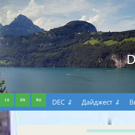
D
LV
EN
RU
DEC
⇓
Дайджест
⇓
В