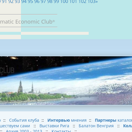
0
91
92
93
94
95
96
97
98
99
100
101
102
103
»
omatic Economic Club
®
b
::
События клуба
::
Интервью
мнения
::
Партнеры
катало
шествуем сами
::
Выставки Рига
::
Балатон Венгрия
::
Кол
::
Архив 2003 - 2013
::
Контакты
::