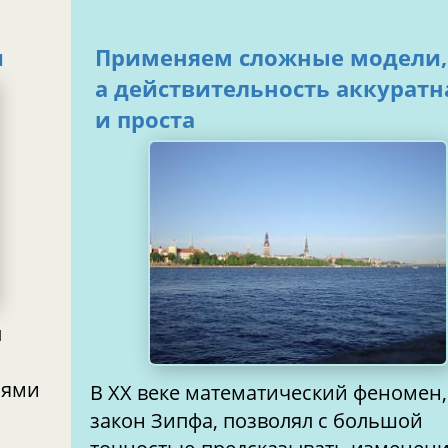
и
Применяем сложные модели,
а действительность аккуратн
и проста
иями
В XX веке математический феномен,
закон Зипфа, позволял с большой