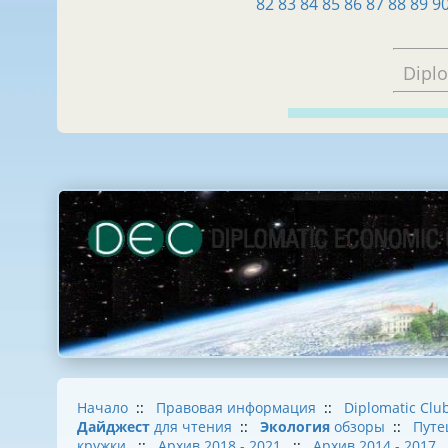
82
83
84
85
86
87
88
89
9
Dipl
Начало
::
Правовая информация
::
Diplomatic Clu
Дайджест
для чтения
::
Экология
обзоры
::
Путе
кружки
::
Архив 2018 - 2021
::
Архив 2014 - 2017