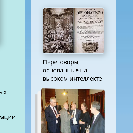
Переговоры,
основанные на
высоком интеллекте
ных
уации