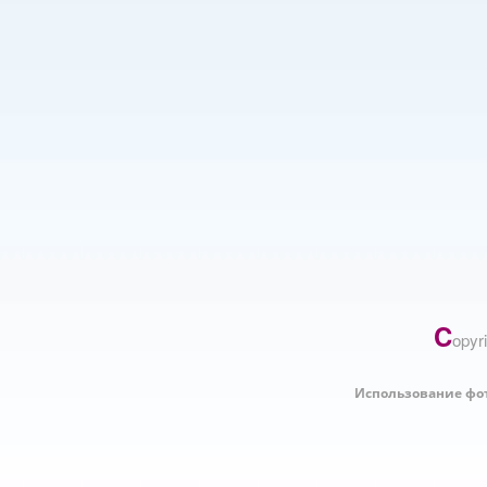
C
opyr
Использование фо