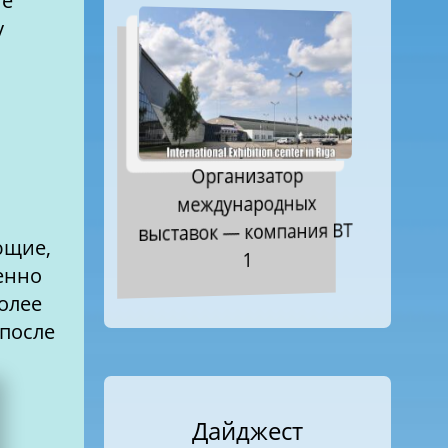
ие
у
Организатор
международных
выставок — компания ВТ
ющие,
1
менно
олее
 после
Дайджест