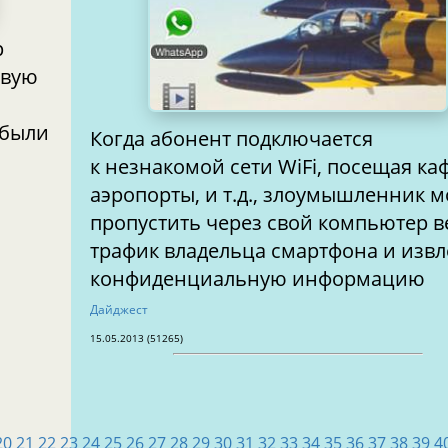
р
рвую
 были
Когда абонент подключается
к незнакомой сети WiFi, посещая ка
аэропорты, и т.д., злоумышленник 
пропустить через свой компьютер в
трафик владельца смартфона и изв
конфиденциальную информацию
Дайджест
15.05.2013 (51265)
20
21
22
23
24
25
26
27
28
29
30
31
32
33
34
35
36
37
38
39
4