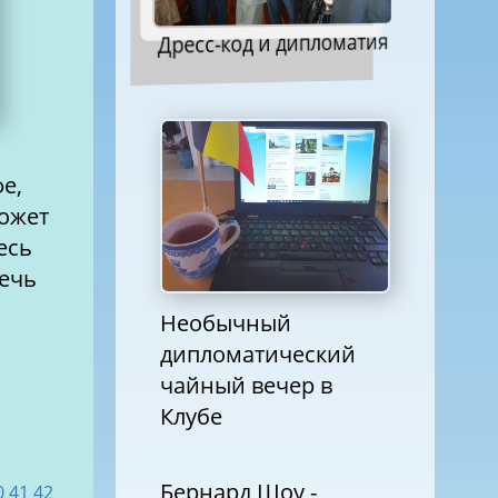
Дресс-код и дипломатия
фе,
может
есь
лечь
Необычный
дипломатический
чайный вечер в
Клубе
Бернард Шоу -
0
41
42