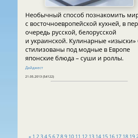
Необычный способ познакомить ми
с восточноевропейской кухней, в пе
очередь русской, белорусской
и украинской. Кулинарные «изыски»
стилизованы под модные в Европе
японские блюда – суши и роллы.
Дайджест
21.05.2013 (54122)
«
1
2
3
4
5
6
7
8
9
10
11
12
13
14
15
16
17
18
19