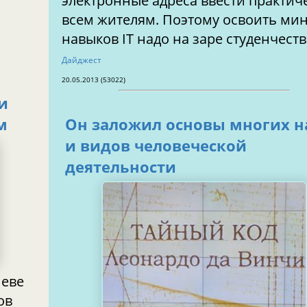
электронные адреса ввести практич
всем жителям. Поэтому освоить ми
навыков IT надо на заре студенчест
Дайджест
20.05.2013 (53022)
и
м
Он заложил основы многих н
и видов человеческой
деятельности
иеве
ов