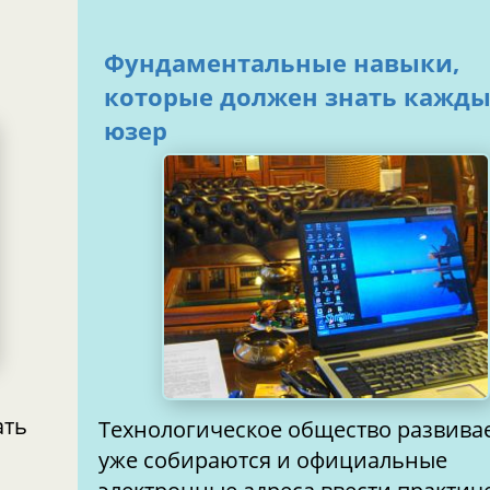
Фундаментальные навыки,
которые должен знать кажд
юзер
й
ать
Технологическое общество развивае
уже собираются и официальные