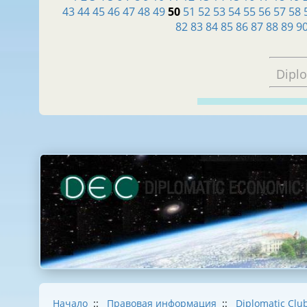
43
44
45
46
47
48
49
50
51
52
53
54
55
56
57
58
82
83
84
85
86
87
88
89
9
Dipl
Начало
::
Правовая информация
::
Diplomatic Clu