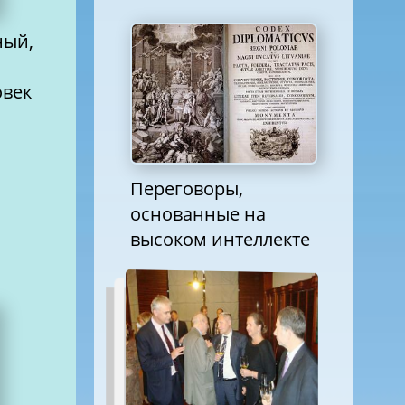
ный,
овек
Переговоры,
основанные на
высоком интеллекте