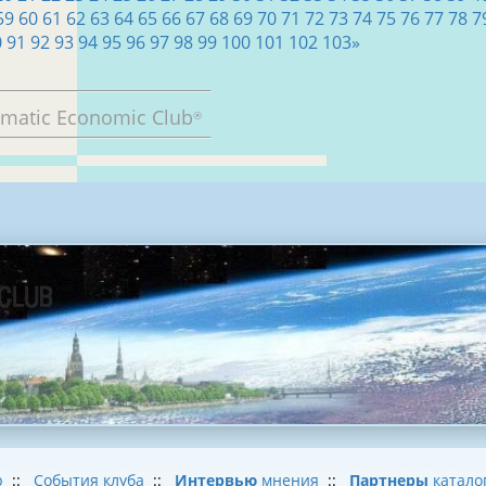
59
60
61
62
63
64
65
66
67
68
69
70
71
72
73
74
75
76
77
78
7
0
91
92
93
94
95
96
97
98
99
100
101
102
103
»
omatic Economic Club
®
b
::
События клуба
::
Интервью
мнения
::
Партнеры
катало