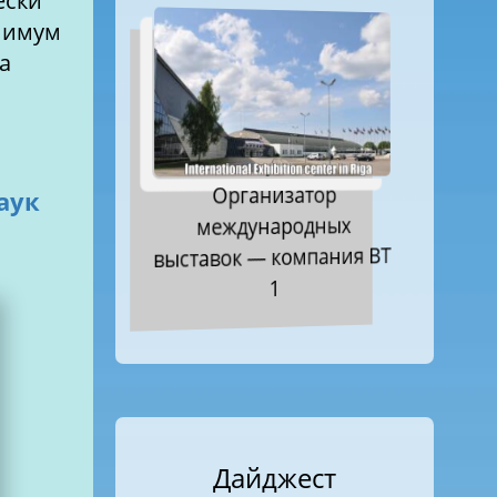
ески
нимум
ва
Организатор
аук
международных
выставок — компания ВТ
1
Дайджест