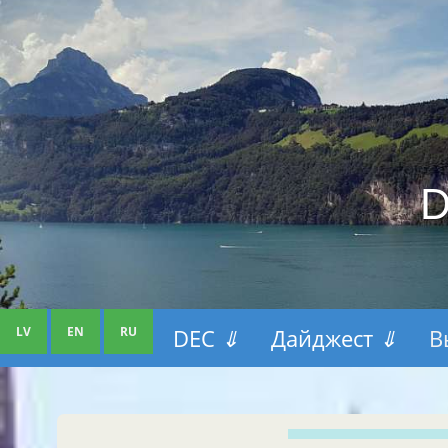
D
LV
EN
RU
DEC
⇓
Дайджест
⇓
В