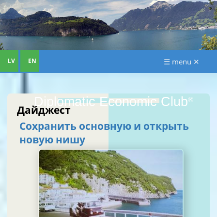
LV
EN
☰ menu ✕
Diplomatic Economic Club
®
Дайджест
Сохранить основную и открыть
новую нишу