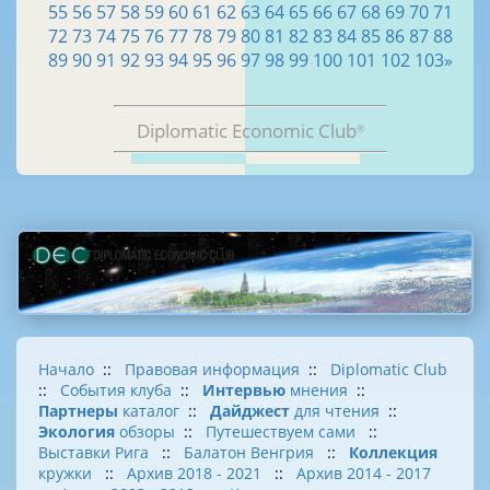
55
56
57
58
59
60
61
62
63
64
65
66
67
68
69
70
71
72
73
74
75
76
77
78
79
80
81
82
83
84
85
86
87
88
89
90
91
92
93
94
95
96
97
98
99
100
101
102
103
»
Diplomatic Economic Club
®
Начало
::
Правовая информация
::
Diplomatic Club
::
События клуба
::
Интервью
мнения
::
Партнеры
каталог
::
Дайджест
для чтения
::
Экология
обзоры
::
Путешествуем сами
::
Выставки Рига
::
Балатон Венгрия
::
Коллекция
кружки
::
Архив 2018 - 2021
::
Архив 2014 - 2017