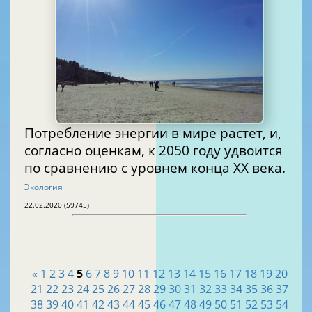
Потребление энергии в мире растет, и,
согласно оценкам, к 2050 году удвоится
по сравнению с уровнем конца XX века.
Экология
22.02.2020 (59745)
«
1
2
3
4
5
6
7
8
9
10
11
12
13
14
15
16
17
18
19
20
21
22
23
24
25
26
27
28
29
30
31
32
33
34
35
36
37
38
39
40
41
42
43
44
45
46
47
48
49
50
51
52
53
54