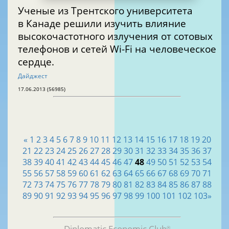
Ученые из Трентcкого университета
в Канаде решили изучить влияние
высокочастотного излучения от сотовых
телефонов и сетей Wi-Fi на человеческое
сердце.
Дайджест
17.06.2013 (56985)
«
1
2
3
4
5
6
7
8
9
10
11
12
13
14
15
16
17
18
19
20
21
22
23
24
25
26
27
28
29
30
31
32
33
34
35
36
37
38
39
40
41
42
43
44
45
46
47
48
49
50
51
52
53
54
55
56
57
58
59
60
61
62
63
64
65
66
67
68
69
70
71
72
73
74
75
76
77
78
79
80
81
82
83
84
85
86
87
88
89
90
91
92
93
94
95
96
97
98
99
100
101
102
103
»
Diplomatic Economic Club
®