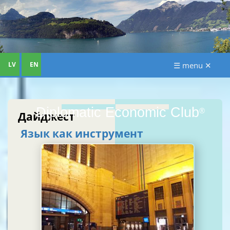
LV
EN
☰ menu ✕
Diplomatic Economic Club
®
Дайджест
Язык как инструмент