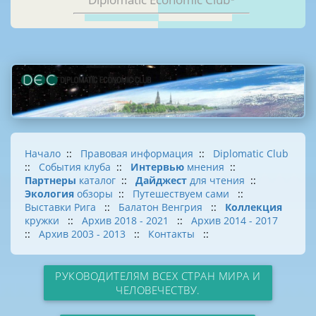
Начало
::
Правовая информация
::
Diplomatic Club
::
События клуба
::
Интервью
мнения
::
Партнеры
каталог
::
Дайджест
для чтения
::
Экология
обзоры
::
Путешествуем сами
::
Выставки Рига
::
Балатон Венгрия
::
Коллекция
кружки
::
Архив 2018 - 2021
::
Архив 2014 - 2017
::
Архив 2003 - 2013
::
Контакты
::
РУКОВОДИТЕЛЯМ ВСЕХ СТРАН МИРА И
ЧЕЛОВЕЧЕСТВУ.