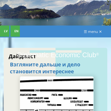
LV
EN
☰ menu ✕
Diplomatic Economic Club
®
Дайджест
Взгляните дальше и дело
становится интереснее