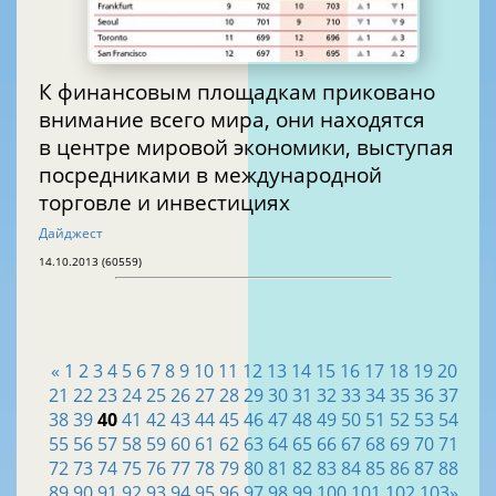
К финансовым площадкам приковано
внимание всего мира, они находятся
в центре мировой экономики, выступая
посредниками в международной
торговле и инвестициях
Дайджест
14.10.2013 (60559)
«
1
2
3
4
5
6
7
8
9
10
11
12
13
14
15
16
17
18
19
20
21
22
23
24
25
26
27
28
29
30
31
32
33
34
35
36
37
38
39
40
41
42
43
44
45
46
47
48
49
50
51
52
53
54
55
56
57
58
59
60
61
62
63
64
65
66
67
68
69
70
71
72
73
74
75
76
77
78
79
80
81
82
83
84
85
86
87
88
89
90
91
92
93
94
95
96
97
98
99
100
101
102
103
»