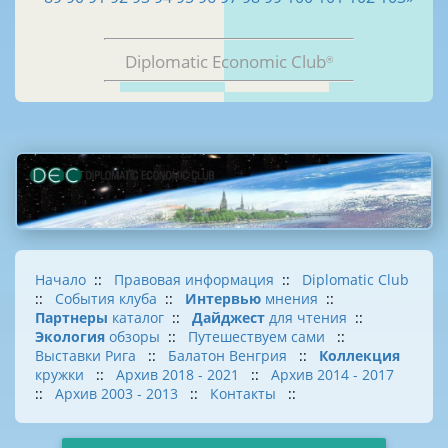
Diplomatic Economic Club
®
Начало
::
Правовая информация
::
Diplomatic Club
::
События клуба
::
Интервью
мнения
::
Партнеры
каталог
::
Дайджест
для чтения
::
Экология
обзоры
::
Путешествуем сами
::
Выставки Рига
::
Балатон Венгрия
::
Коллекция
кружки
::
Архив 2018 - 2021
::
Архив 2014 - 2017
::
Архив 2003 - 2013
::
Контакты
::