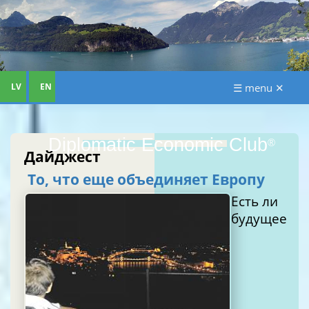
LV
EN
☰ menu ✕
Diplomatic Economic Club
®
Дайджест
То, что еще объединяет Европу
Есть ли
будущее