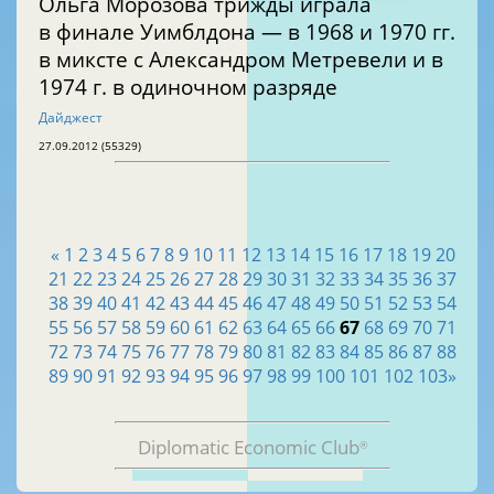
Ольга Морозова трижды играла
в финале Уимблдона — в 1968 и 1970 гг.
в миксте с Александром Метревели и в
1974 г. в одиночном разряде
Дайджест
27.09.2012 (55329)
«
1
2
3
4
5
6
7
8
9
10
11
12
13
14
15
16
17
18
19
20
21
22
23
24
25
26
27
28
29
30
31
32
33
34
35
36
37
38
39
40
41
42
43
44
45
46
47
48
49
50
51
52
53
54
55
56
57
58
59
60
61
62
63
64
65
66
67
68
69
70
71
72
73
74
75
76
77
78
79
80
81
82
83
84
85
86
87
88
89
90
91
92
93
94
95
96
97
98
99
100
101
102
103
»
Diplomatic Economic Club
®