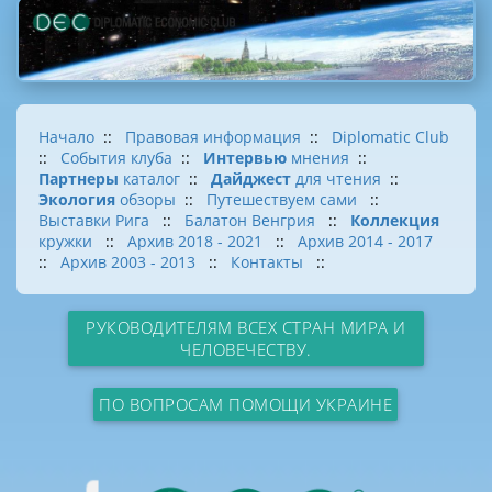
Начало
::
Правовая информация
::
Diplomatic Club
::
События клуба
::
Интервью
мнения
::
Партнеры
каталог
::
Дайджест
для чтения
::
Экология
обзоры
::
Путешествуем сами
::
Выставки Рига
::
Балатон Венгрия
::
Коллекция
кружки
::
Архив 2018 - 2021
::
Архив 2014 - 2017
::
Архив 2003 - 2013
::
Контакты
::
РУКОВОДИТЕЛЯМ ВСЕХ СТРАН МИРА И
ЧЕЛОВЕЧЕСТВУ.
ПО ВОПРОСАМ ПОМОЩИ УКРАИНЕ