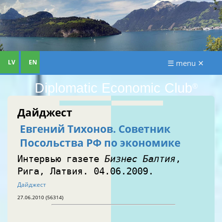
LV
EN
☰ menu ✕
Diplomatic Economic Club
®
Дайджест
Евгений Тихонов. Советник
Посольства РФ по экономике
Интервью газете
Бизнес Балтия
,
Рига, Латвия. 04.06.2009.
Дайджест
27.06.2010 (56314)