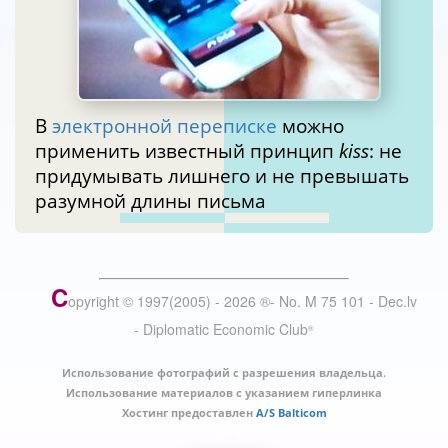
В
электронной переписке
можно
применить известный принцип
kiss
: не
придумывать лишнего и не превышать
разумной длины письма
C
opyright © 1997(2005) -
2026
®
- No. M 75 101 - Dec.lv
- Diplomatic Economic Club
®
Использование фотографий с разрешения владельца.
Использование материалов с указанием гиперлинка
Хостинг предоставлен
A/S Balticom