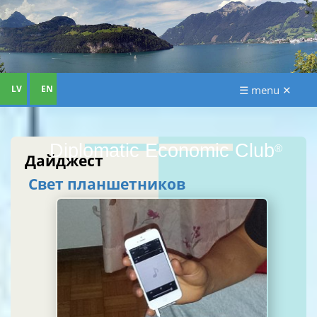
LV
EN
☰ menu ✕
Diplomatic Economic Club
®
Дайджест
Свет планшетников