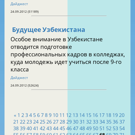
Дайджест
24.09.2012 (51189)
Будущее Узбекистана
Особое внимание в Узбекистане
отводится подготовке
профессиональных кадров в колледжах,
куда молодежь идет учиться после 9-го
класса
Дайджест
24.09.2012 (52624)
«
1
2
3
4
5
6
7
8
9
10
11
12
13
14
15
16
17
18
19
20
21
22
23
24
25
26
27
28
29
30
31
32
33
34
35
36
37
38
39
40
41
42
43
44
45
46
47
48
49
50
51
52
53
54