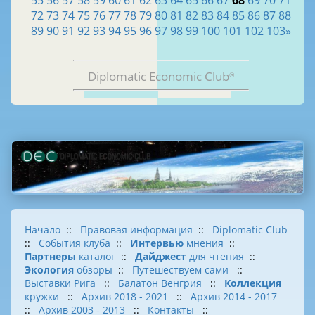
55
56
57
58
59
60
61
62
63
64
65
66
67
68
69
70
71
72
73
74
75
76
77
78
79
80
81
82
83
84
85
86
87
88
89
90
91
92
93
94
95
96
97
98
99
100
101
102
103
»
Diplomatic Economic Club
®
Начало
::
Правовая информация
::
Diplomatic Club
::
События клуба
::
Интервью
мнения
::
Партнеры
каталог
::
Дайджест
для чтения
::
Экология
обзоры
::
Путешествуем сами
::
Выставки Рига
::
Балатон Венгрия
::
Коллекция
кружки
::
Архив 2018 - 2021
::
Архив 2014 - 2017
::
Архив 2003 - 2013
::
Контакты
::