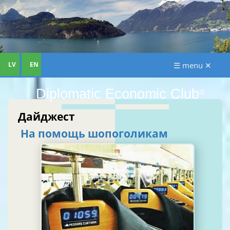
LV
EN
☰ menu ✕
Diplomatic Economic Club
®
Дайджест
На помощь шопоголикам