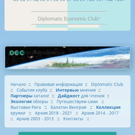
Diplomatic Economic Club
®
Начало
::
Правовая информация
::
Diplomatic Club
::
События клуба
::
Интервью
мнения
::
Партнеры
каталог
::
Дайджест
для чтения
::
Экология
обзоры
::
Путешествуем сами
::
Выставки Рига
::
Балатон Венгрия
::
Коллекция
кружки
::
Архив 2018 - 2021
::
Архив 2014 - 2017
::
Архив 2003 - 2013
::
Контакты
::