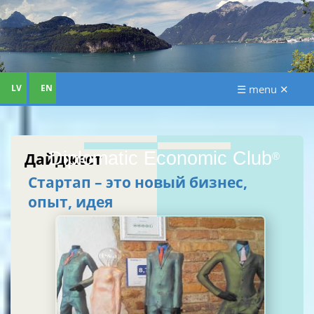
LV
EN
☰ menu ✕
Diplomatic Economic Club
Дайджест
®
Стартап – это новый бизнес,
опыт, идея