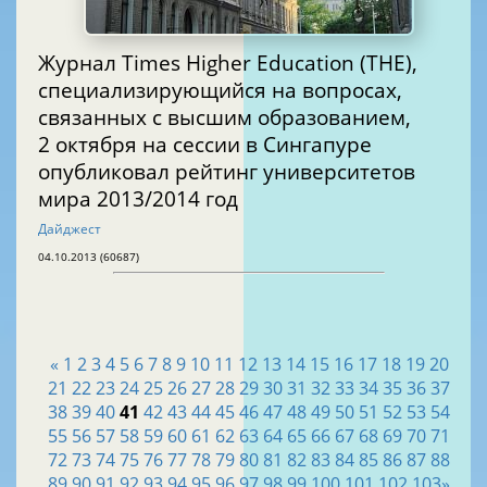
Журнал Times Higher Education (THE),
специализирующийся на вопросах,
связанных с высшим образованием,
2 октября на сессии в Сингапуре
опубликовал рейтинг университетов
мира 2013/2014 год
Дайджест
04.10.2013 (60687)
«
1
2
3
4
5
6
7
8
9
10
11
12
13
14
15
16
17
18
19
20
21
22
23
24
25
26
27
28
29
30
31
32
33
34
35
36
37
38
39
40
41
42
43
44
45
46
47
48
49
50
51
52
53
54
55
56
57
58
59
60
61
62
63
64
65
66
67
68
69
70
71
72
73
74
75
76
77
78
79
80
81
82
83
84
85
86
87
88
89
90
91
92
93
94
95
96
97
98
99
100
101
102
103
»