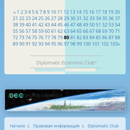
«
1
2
3
4
5
6
7
8
9
10
11
12
13
14
15
16
17
18
19
20
21
22
23
24
25
26
27
28
29
30
31
32
33
34
35
36
37
38
39
40
41
42
43
44
45
46
47
48
49
50
51
52
53
54
55
56
57
58
59
60
61
62
63
64
65
66
67
68
69
70
71
72
73
74
75
76
77
78
79
80
81
82
83
84
85
86
87
88
89
90
91
92
93
94
95
96
97
98
99
100
101
102
103
»
Diplomatic Economic Club
®
Начало
::
Правовая информация
::
Diplomatic Club