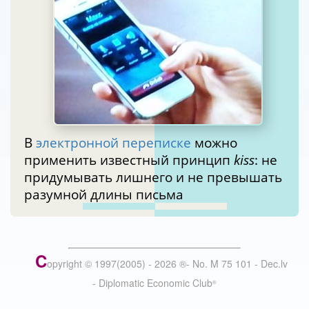
В
электронной переписке
можно
применить известный принцип
kiss
: не
придумывать лишнего и не превышать
разумной длины письма
C
opyright © 1997(2005) -
2026
®
- No. M 75 101 - Dec.lv
- Diplomatic Economic Club
®