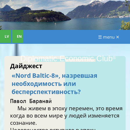
LV
EN
☰ menu ✕
Diplomatic Economic Club
®
Дайджест
«Nord Baltic-8», назревшая
необходимость или
бесперспективность?
Павол Баранай
Мы живем в эпоху перемен, это время
когда во всем мире у людей изменяется
сознание.
Человечество вступило в эпоху