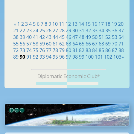
«
1
2
3
4
5
6
7
8
9
10
11
12
13
14
15
16
17
18
19
20
21
22
23
24
25
26
27
28
29
30
31
32
33
34
35
36
37
38
39
40
41
42
43
44
45
46
47
48
49
50
51
52
53
54
55
56
57
58
59
60
61
62
63
64
65
66
67
68
69
70
71
72
73
74
75
76
77
78
79
80
81
82
83
84
85
86
87
88
89
90
91
92
93
94
95
96
97
98
99
100
101
102
103
»
Diplomatic Economic Club
®