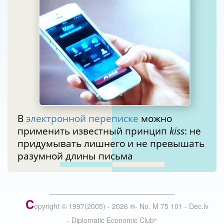
В
электронной переписке
можно
применить известный принцип
kiss
: не
придумывать лишнего и не превышать
разумной длины письма
C
opyright © 1997(2005) -
2026
®
- No. M 75 101 - Dec.lv
- Diplomatic Economic Club
®