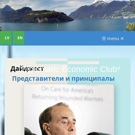
LV
EN
☰ menu ✕
Дайджест
Diplomatic Economic Club
®
Представители и принципалы