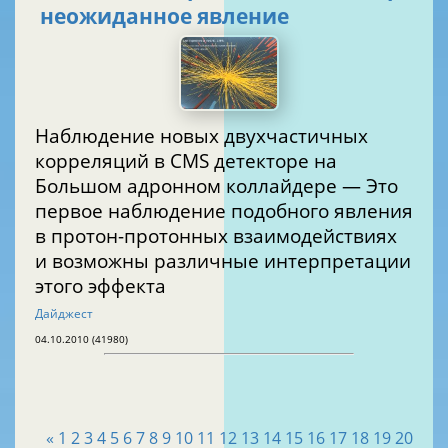
неожиданное явление
Наблюдение новых двухчастичных
корреляций в CMS детекторе на
Большом адронном коллайдере — Это
первое наблюдение подобного явления
в протон-протонных взаимодействиях
и возможны различные интерпретации
этого эффекта
Дайджест
04.10.2010 (41980)
«
1
2
3
4
5
6
7
8
9
10
11
12
13
14
15
16
17
18
19
20