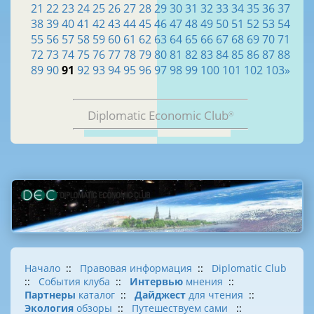
21
22
23
24
25
26
27
28
29
30
31
32
33
34
35
36
37
38
39
40
41
42
43
44
45
46
47
48
49
50
51
52
53
54
55
56
57
58
59
60
61
62
63
64
65
66
67
68
69
70
71
72
73
74
75
76
77
78
79
80
81
82
83
84
85
86
87
88
89
90
91
92
93
94
95
96
97
98
99
100
101
102
103
»
Diplomatic Economic Club
®
Начало
::
Правовая информация
::
Diplomatic Club
::
События клуба
::
Интервью
мнения
::
Партнеры
каталог
::
Дайджест
для чтения
::
Экология
обзоры
::
Путешествуем сами
::