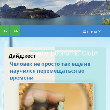
LV
EN
☰ menu ✕
Diplomatic Economic Club
®
Дайджест
Человек не просто так еще не
научился перемещаться во
времени