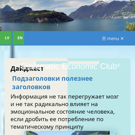
LV
EN
☰ menu ✕
Diplomatic Economic Club
®
Дайджест
Подзаголовки полезнее
заголовков
Информация не так перегружает мозг
и не так радикально влияет на
эмоциональное состояние человека,
если дробить ее потребление по
тематическому принципу