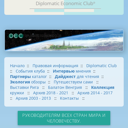
Diplomatic Economic Club
®
Начало
::
Правовая информация
::
Diplomatic Club
::
События клуба
::
Интервью
мнения
::
Партнеры
каталог
::
Дайджест
для чтения
::
Экология
обзоры
::
Путешествуем сами
::
Выставки Рига
::
Балатон Венгрия
::
Коллекция
кружки
::
Архив 2018 - 2021
::
Архив 2014 - 2017
::
Архив 2003 - 2013
::
Контакты
::
РУКОВОДИТЕЛЯМ ВСЕХ СТРАН МИРА И
ЧЕЛОВЕЧЕСТВУ.