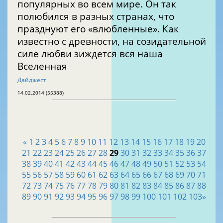
популярных во всем мире. Он так
полюбился в разных странах, что
празднуют его «влюбленные». Как
известно с древности, на созидательной
силе любви зиждется вся наша
Вселенная
Дайджест
14.02.2014 (55388)
«
1
2
3
4
5
6
7
8
9
10
11
12
13
14
15
16
17
18
19
20
21
22
23
24
25
26
27
28
29
30
31
32
33
34
35
36
37
38
39
40
41
42
43
44
45
46
47
48
49
50
51
52
53
54
55
56
57
58
59
60
61
62
63
64
65
66
67
68
69
70
71
72
73
74
75
76
77
78
79
80
81
82
83
84
85
86
87
88
89
90
91
92
93
94
95
96
97
98
99
100
101
102
103
»