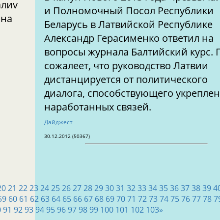
алиv
и Полномочный Посол Республики
 на
Беларусь в Латвийской Республике
Александр Герасименко ответил на
вопросы журнала Балтийский курс. 
сожалеет, что руководство Латвии
дистанцируется от политического
диалога, способствующего укрепле
наработанных связей.
Дайджест
30.12.2012 (50367)
20
21
22
23
24
25
26
27
28
29
30
31
32
33
34
35
36
37
38
39
4
59
60
61
62
63
64
65
66
67
68
69
70
71
72
73
74
75
76
77
78
7
0
91
92
93
94
95
96
97
98
99
100
101
102
103
»