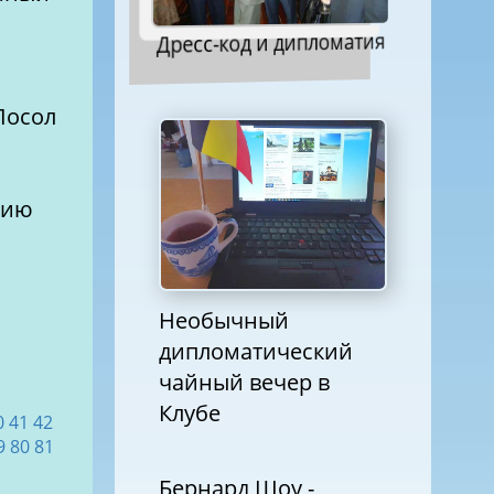
Дресс-код и дипломатия
Посол
нию
Необычный
дипломатический
чайный вечер в
Клубе
0
41
42
9
80
81
Бернард Шоу -