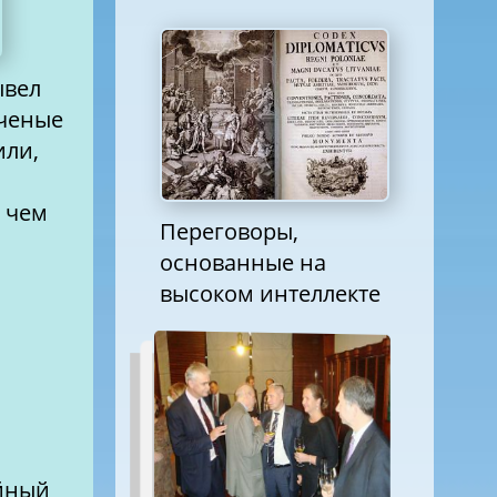
ывел
ученые
или,
, чем
Переговоры,
основанные на
высоком интеллекте
айный