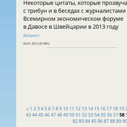
Некоторые цитаты, которые прозвуч
с трибун и в беседах с журналистами
Всемирном экономическом форуме
в Давосе в Швейцарии в 2013 году
Дайджест
04.01.2013 (51981)
«
1
2
3
4
5
6
7
8
9
10
11
12
13
14
15
16
17
18
19
43
44
45
46
47
48
49
50
51
52
53
54
55
56
57
58
82
83
84
85
86
87
88
89
9