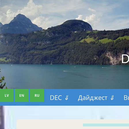
D
LV
EN
RU
DEC
⇓
Дайджест
⇓
В