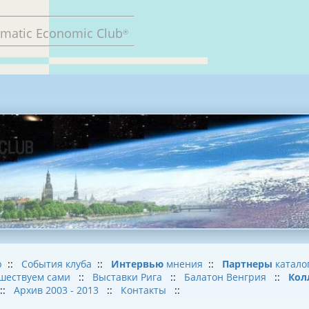
omatic Economic Club
®
b
::
События клуба
::
Интервью
мнения
::
Партнеры
катало
шествуем сами
::
Выставки Рига
::
Балатон Венгрия
::
Кол
::
Архив 2003 - 2013
::
Контакты
::