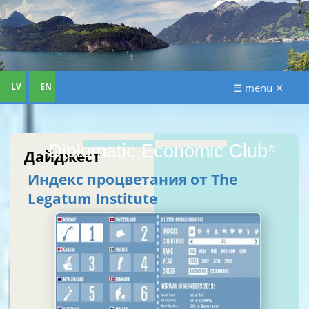
LV
EN
☰ menu ✕
Diplomatic Economic Club
®
Дайджест
Индекс процветания от The
Legatum Institute