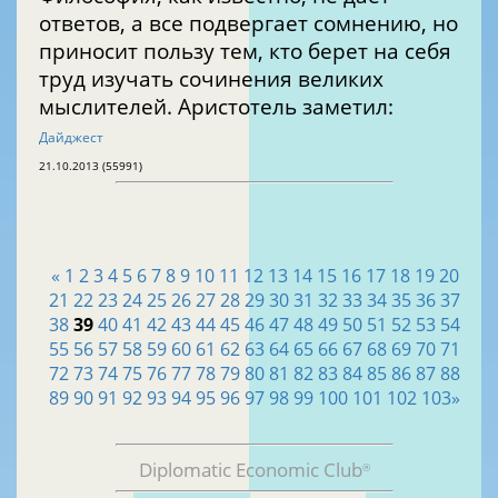
ответов, а все подвергает сомнению, но
приносит пользу тем, кто берет на себя
труд изучать сочинения великих
мыслителей. Аристотель заметил:
Дайджест
21.10.2013 (55991)
«
1
2
3
4
5
6
7
8
9
10
11
12
13
14
15
16
17
18
19
20
21
22
23
24
25
26
27
28
29
30
31
32
33
34
35
36
37
38
39
40
41
42
43
44
45
46
47
48
49
50
51
52
53
54
55
56
57
58
59
60
61
62
63
64
65
66
67
68
69
70
71
72
73
74
75
76
77
78
79
80
81
82
83
84
85
86
87
88
89
90
91
92
93
94
95
96
97
98
99
100
101
102
103
»
Diplomatic Economic Club
®