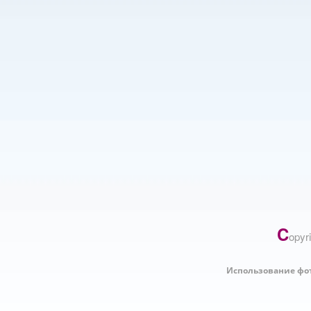
C
opyr
Использование фо