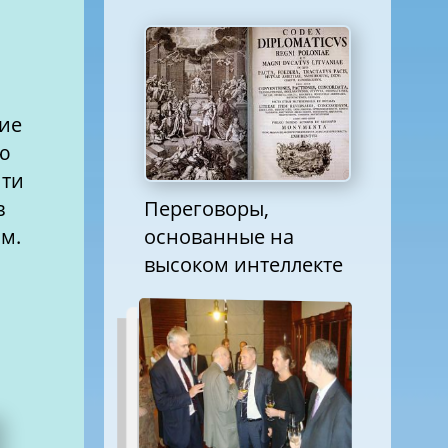
тие
ию
йти
Переговоры,
в
основанные на
м.
высоком интеллекте