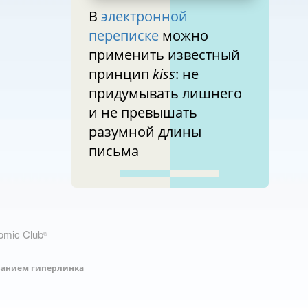
В
электронной
переписке
можно
применить известный
принцип
kiss
: не
придумывать лишнего
и не превышать
разумной длины
письма
nomic Club
®
занием гиперлинка