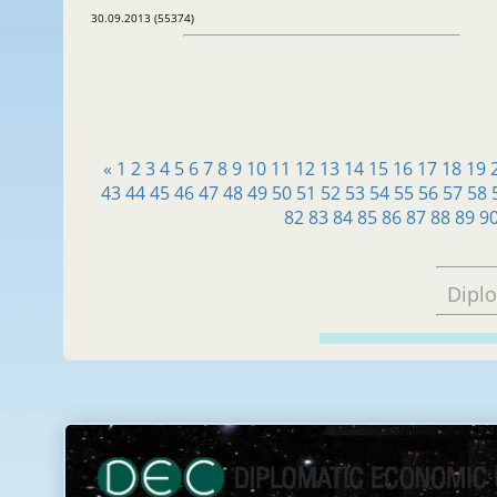
30.09.2013 (55374)
«
1
2
3
4
5
6
7
8
9
10
11
12
13
14
15
16
17
18
19
43
44
45
46
47
48
49
50
51
52
53
54
55
56
57
58
82
83
84
85
86
87
88
89
9
Dipl