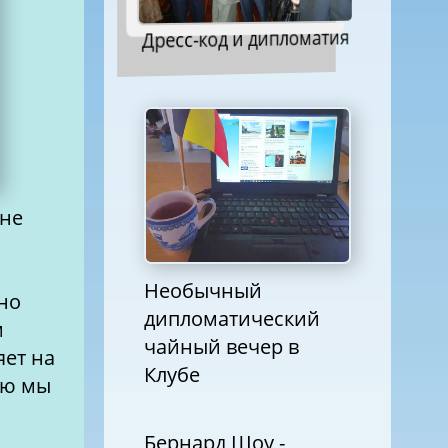
Дресс-код и дипломатия
ине
о
Необычный
но
дипломатический
м
чайный вечер в
яет на
Клубе
ую мы
Бернард Шоу -