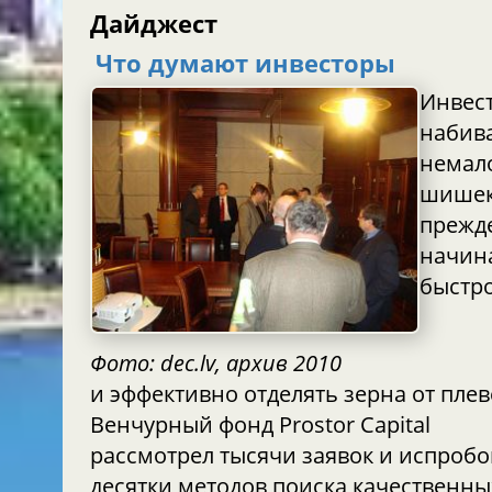
Дайджест
Что думают инвесторы
Инвес
набив
немал
шишек
прежд
начин
быстр
Фото: dec.lv, архив 2010
и эффективно отделять зерна от плев
Венчурный фонд Prostor Capital
рассмотрел тысячи заявок и испробовал
десятки методов поиска качественны