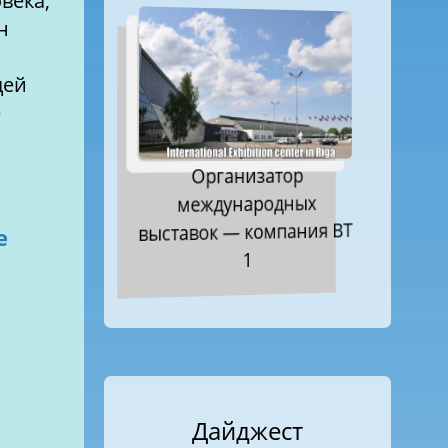
н
е
Организатор
международных
выставок — компания ВТ
е
1
Дайджест