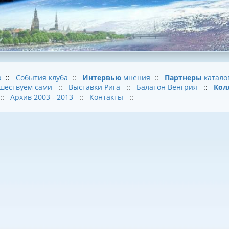
b
::
События клуба
::
Интервью
мнения
::
Партнеры
катало
шествуем сами
::
Выставки Рига
::
Балатон Венгрия
::
Кол
::
Архив 2003 - 2013
::
Контакты
::